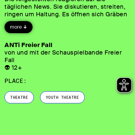
täglichen News. Sie diskutieren, streiten,
ringen um Haltung. Es öffnen sich Gräben
– nicht zwischen Abteilungen, sondern
more
Überzeugungen. Die Meinung von morgen
wird produziert. Die Zukunft: rosig – oder
etwa nicht? Die Schauspielbande Freier
ANTi Freier Fall
Fall fragt, wie wir uns heute positionieren
von und mit der Schauspielbande Freier
und die Zukunft selbst in die Hand
Fall
nehmen können.
👽 12+
PLACE:
THEATRE
YOUTH THEATRE