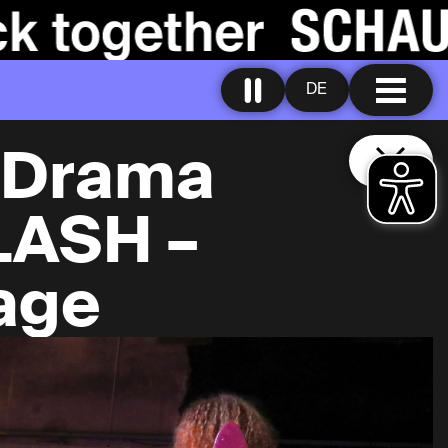
DE
r Drama
LASH –
age