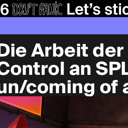
Die Arbeit de
Control an SP
un/coming of 