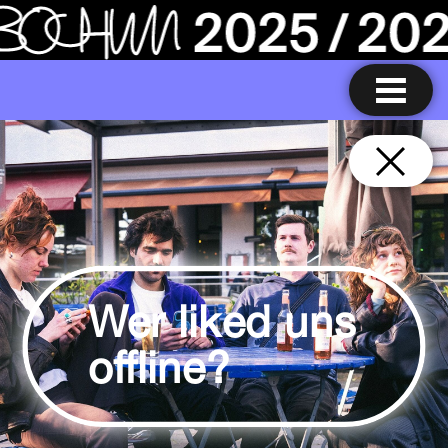
Wer liked uns
offline?