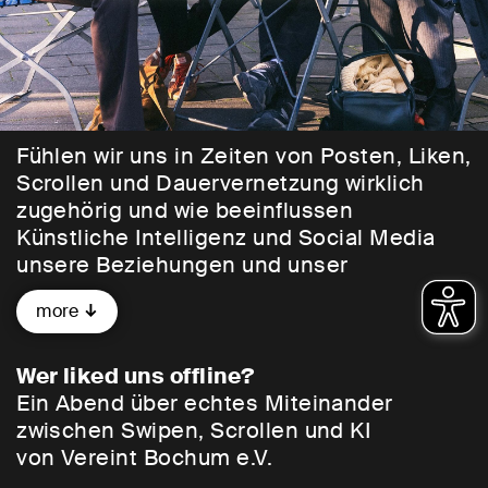
Fühlen wir uns in Zeiten von Posten, Liken,
Scrollen und Dauervernetzung wirklich
zugehörig und wie beeinflussen
Künstliche Intelligenz und Social Media
unsere Beziehungen und unser
Miteinander? Mit
Wer liked uns offline
? lädt
more
Vereint Bochum e. V. zu einem Abend ein,
der genau diese Fragen stellt. Ein Abend
mit Gästen aus Wissenschaft, Kunst und
Wer liked uns offline?
Öffentlichkeit, mit Gespräch,
Ein Abend über echtes Miteinander
künstlerischen Momenten und Raum für
zwischen Swipen, Scrollen und KI
Austausch über das, was Nähe heute
von Vereint Bochum e.V.
schwer macht und über die leise