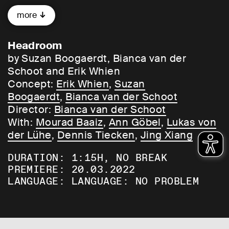
Erik Whien eine Reise ins Unbewusste,
more
dem sie fortwährend Fragmente und Bilder
entreißen.
Headroom
Unterbrochen von wiederkehrenden
by Suzan Boogaerdt, Bianca van der
Einbrüchen absoluter Dunkelheit setzen
Schoot and Erik Whien
sich scheinbar magisch immer neue
Concept:
Erik Whien
,
Suzan
lebendige Bilder, Tableaux Vivants, aus
Boogaerdt
,
Bianca van der Schoot
Alltagsgegenständen und unheimlich
Director:
Bianca van der Schoot
wirkenden Figuren zusammen. Vertraute
With:
Mourad Baaiz
,
Ann Göbel
,
Lukas von
Situationen, die immer surrealer anmuten,
der Lühe
,
Dennis Tiecken
,
Jing Xiang
erzählen so eine Geschichte, die sich erst
DURATION: 1:15H, NO BREAK
in der Wahrnehmung jeder*s Einzelnen
PREMIERE: 20.03.2022
zusammensetzt. Der Raum zwischen
LANGUAGE: LANGUAGE: NO PROBLEM
Beobachtung und Erzählung wird neu
erkundet. Ein halluzinierender visueller
Trip.