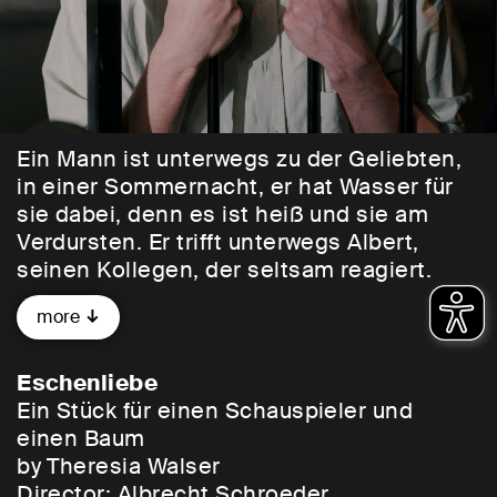
Ein Mann ist unterwegs zu der Geliebten,
in einer Sommernacht, er hat Wasser für
sie dabei, denn es ist heiß und sie am
Verdursten. Er trifft unterwegs Albert,
seinen Kollegen, der seltsam reagiert.
Doch was ist dabei, wenn man die Liebste
more
retten will, sich sehnt nach ihr? Nur weil es
sich um eine Esche handelt, soll das
Fühlen, ja das Begehren plötzlich falsch
Eschenliebe
sein? Wer entscheidet, was „normal“, was
Ein Stück für einen Schauspieler und
„anders“ ist – zumal in einer Welt, die
einen Baum
außer Kontrolle geraten ist, in der die
by Theresia Walser
Natur kollabiert und die Bundfalte regiert?
Director:
Albrecht Schroeder