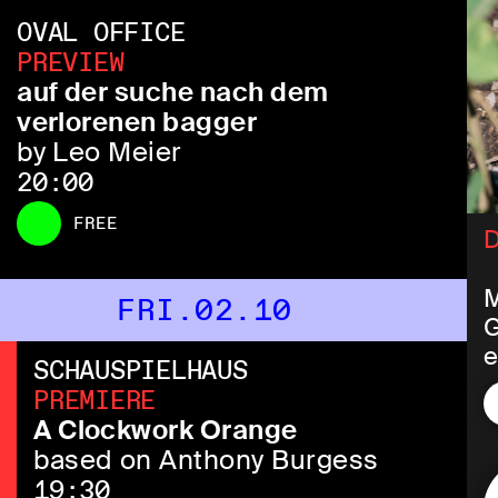
OVAL OFFICE
PREVIEW
auf der suche nach dem
verlorenen bagger
by Leo Meier
20:00
FREE
D
M
FRI.02.10
G
e
SCHAUSPIELHAUS
o
PREMIERE
f
A Clockwork Orange
based on Anthony Burgess
N
19:30