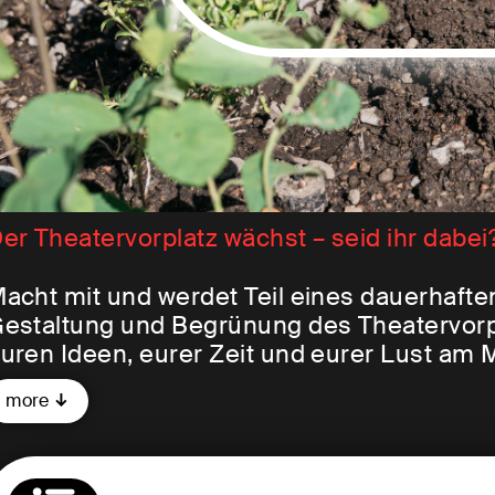
er Theatervorplatz wächst – seid ihr dabei
acht mit und werdet Teil eines dauerhafte
estaltung und Begrünung des Theatervorp
uren Ideen, eurer Zeit und eurer Lust am M
ffenes und einladendes Stück Stadt – ein
more
reiem Himmel.
ach dem fulminanten Auftakt
Stühle raus, 