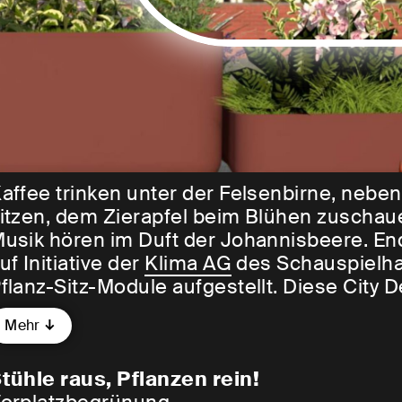
affee trinken unter der Felsenbirne, neb
itzen, dem Zierapfel beim Blühen zuschau
usik hören im Duft der Johannisbeere. Endl
uf Initiative der
Klima AG
des Schauspielha
flanz-Sitz-Module aufgestellt. Diese City D
träucher und Bäume, aber auch zum Sitzen
Mehr
erbst wird der Vorplatz des Schauspielhau
ur für Insekten.
tühle raus, Pflanzen rein!