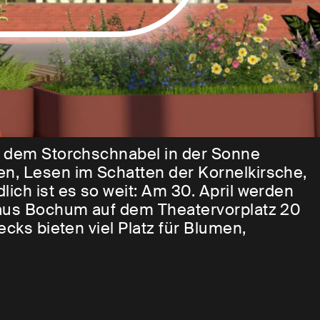
en dem Storchschnabel in der Sonne
en, Lesen im Schatten der Kornelkirsche,
ich ist es so weit: Am 30. April werden
us Bochum auf dem Theatervorplatz 20
ecks bieten viel Platz für Blumen,
 und Verweilen. Vom Frühjahr bis in den
ses blühen, biodivers und essbar – nicht