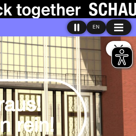
EN
raus!
n rein!