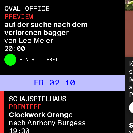
OVAL OFFICE
PREVIEW
auf der suche nach dem
verlorenen bagger
von Leo Meier
20:00
EINTRITT FREI
K
s
M
FR.02.10
a
P
SCHAUSPIELHAUS
S
PREMIERE
H
Clockwork Orange
n
nach Anthony Burgess
S
19:30