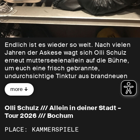
Endlich ist es wieder so weit. Nach vielen
Jahren der Askese wagt sich Olli Schulz
erneut mutterseelenallein auf die Bühne,
um euch eine frisch gebrannte,
undurchsichtige Tinktur aus brandneuen
Songs, fragwürdigen Geschichten und
more
halbfertigen Hirngespinsten einzugießen.
Natürlich in seiner ganz eigenen,
unnachahmlichen und selten
Olli Schulz /// Allein in deiner Stadt –
vorhersehbaren Art, bei der jeder Abend
Tour 2026 /// Bochum
ein winzig kleines Bisschen davon
PLACE: KAMMERSPIELE
abhängt, in welcher Stimmung der Herr
Künstler sich gerade befindet.