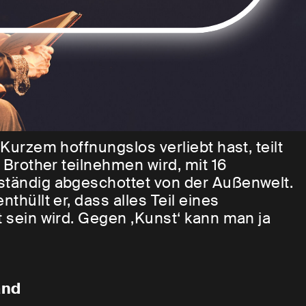
 Kurzem hoffnungslos verliebt hast, teilt
g Brother teilnehmen wird, mit 16
lständig abgeschottet von der Außenwelt.
thüllt er, dass alles Teil eines
t sein wird. Gegen ‚Kunst‘ kann man ja
er im Fernsehen. Nervös versucht sie
tzten Folgen der Show zu streamen und
ool.
and