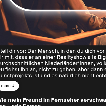
tell dir vor: Der Mensch, in den du dich vor
ir mit, dass er an einer Realityshow à la Bi
urchschnittlichen Niederländer*innen, vol
u flehst ihn an, nicht zu gehen, aber dann en
unstprojekts ist und es natürlich nicht ech
ichts einwenden, und damit verschwindet 
more
ber ihre wackelige VPN-Verbindung die le
hr Herz stockt bei jedem Moment im Whirlp
ie mein Freund im Fernseher verschw