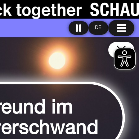
DE
reund im
verschwand