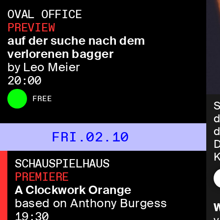
OVAL OFFICE
PREVIEW
auf der suche nach dem
verlorenen bagger
by Leo Meier
20:00
FREE
S
d
d
FRI.02.10
D
K
SCHAUSPIELHAUS
n
PREMIERE
ü
A Clockwork Orange
i
based on Anthony Burgess
W
19:30