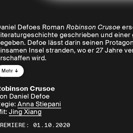
aniel Defoes Roman
Robinson Crusoe
ers
iteraturgeschichte geschrieben und einer
egeben. Defoe lässt darin seinen Protagon
insamen Insel stranden, wo er 27 Jahre ve
rschaffen wird.
Mehr
ngesichts der Corona-Pandemie erkennt m
rusoe
erstaunliche Verbindungen zur Gege
Robinson Crusoe
obinson und dem Virus) als auch dem des 
on Daniel Defoe
ird zum Lockdown, zur Zäsur, zum Neubeg
egie:
Anna Stiepani
it:
Jing Xiang
ie junge Regisseurin Anna Stiepani hat be
st ein Robinson
eine filmische Expedition i
REMIERE: 01.10.2020
elt unternommen. Nun setzt sie ihre Aus