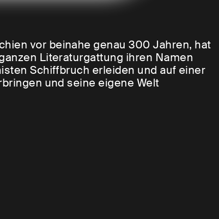
chien vor beinahe genau 300 Jahren, hat
 ganzen Literaturgattung ihren Namen
isten Schiffbruch erleiden und auf einer
rbringen und seine eigene Welt
an bei der Lektüre von
Robinson
nwart: sowohl im Motiv der Reise (von
Eingeschlossenseins: Der Schiffbruch
inn.
reits im Juni 2020 mit dem Projekt ►
Ich
n die Absurditäten einer stillstehenden
einandersetzung mit
Robinson