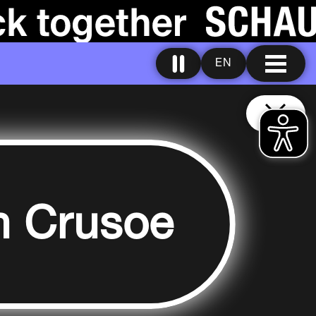
EN
n Crusoe