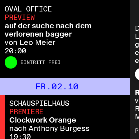
OVAL OFFICE
PREVIEW
auf der suche nach dem
D
verlorenen bagger
L
von Leo Meier
g
20:00
e
e
EINTRITT FREI
A
C
FR.02.10
R
v
w
SCHAUSPIELHAUS
R
PREMIERE
M
D
Clockwork Orange
i
nach Anthony Burgess
P
W
19:30