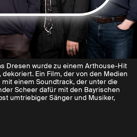
eas Dresen wurde zu einem Arthouse-Hit
dekoriert. Ein Film, der von den Medien
 mit einem Soundtrack, der unter die
nder Scheer dafür mit den Bayrischen
bst umtriebiger Sänger und Musiker,
im Spielfilm den Preis der Deutschen
nebenbei, auf einen Platz unter den Top 20