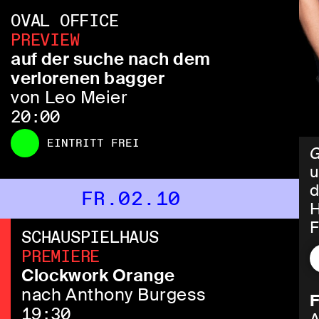
OVAL OFFICE
PREVIEW
auf der suche nach dem
verlorenen bagger
von Leo Meier
20:00
EINTRITT FREI
u
d
FR.02.10
H
F
SCHAUSPIELHAUS
e
PREMIERE
S
Clockwork Orange
d
nach Anthony Burgess
F
19:30