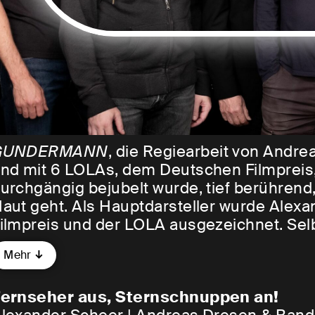
GUNDERMANN
, die Regiearbeit von Andr
nd mit 6 LOLAs, dem Deutschen Filmpreis, 
urchgängig bejubelt wurde, tief berührend,
aut geht. Als Hauptdarsteller wurde Alexa
ilmpreis und der LOLA ausgezeichnet. Sel
rhielt er für die Interpretation der Songs 
Mehr
challplattenkritik und kletterte damit, so 
er Deutschen Albumcharts.
ernseher aus, Sternschnuppen an!