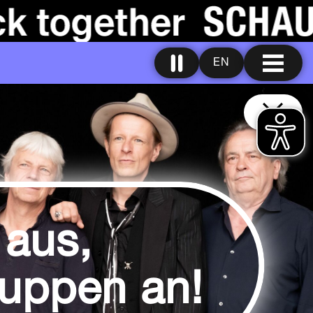
EN
 aus,
uppen an!