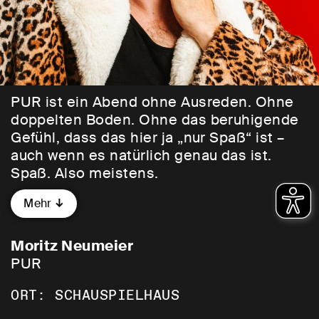
PUR ist ein Abend ohne Ausreden. Ohne
doppelten Boden. Ohne das beruhigende
Gefühl, dass das hier ja „nur Spaß“ ist –
auch wenn es natürlich genau das ist.
Spaß. Also meistens.
Mehr
Es geht um Wahrheit. Die eigene. Um
Zweifel. Um Widersprüche. Um dieses
ständige Gefühl, gleichzeitig ein ganz
Moritz Neumeier
guter Mensch und trotzdem irgendwie das
PUR
Problem zu sein. Um Kinder,
ORT: SCHAUSPIELHAUS
Verantwortung, Überforderung, Therapie.
Um Politik, aber nur so lange, bis es weh