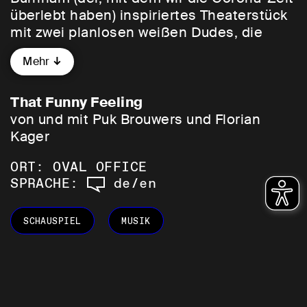
überlebt haben) inspiriertes Theaterstück
mit zwei planlosen weißen Dudes, die
einfach versuchen, das alles hier
Mehr
irgendwie zu verstehen. Sie spielen
Gitarre und singen und sind dabei
ziemlich unterhaltsam – genau wie Bo. Es
That Funny Feeling
gibt Musik und besondere Lichteffekte
von und mit Puk Brouwers und Florian
und so – aber seht einfach selbst!
Kager
ORT: OVAL OFFICE
Ein somehow selbstreflexiver, probably
SPRACHE:
de/en
unterhaltsamer, for sure musikalischer
Abend von und mit Ensemblemitglied
Puk
Brouwers
und Florian Kager in mindestens
SCHAUSPIEL
MUSIK
zwei Sprachen.