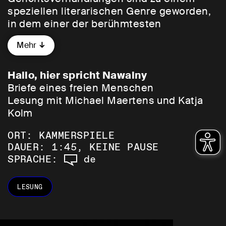
speziellen literarischen Genre geworden,
in dem einer der berühmtesten
politischen Gefangenen als nüchterner
Mehr
Analytiker, als leidenschaftlicher Prophet,
strenger und ironischer Ankläger und
liebender Ehemann auftritt. Er seziert die
Hallo, hier spricht Nawalny
russische Regierung, beschreibt die
Briefe eines freien Menschen
Bedingungen in russischen Gefängnissen,
Lesung mit Michael Maertens und Katja
unternimmt Ausflüge in die russische
Kolm
Geschichte und teilt persönliche
ORT: KAMMERSPIELE
Erfahrungen. Sein briefliches Vermächtnis
DAUER: 1:45, KEINE PAUSE
erzählt die Geschichte des russischen
SPRACHE:
de
Widerstands und wie man unter
unmenschlichen Bedingungen
Menschlichkeit bewahrt.
LESUNG
Katja Kolm begann 2021, Alexej Nawalnys