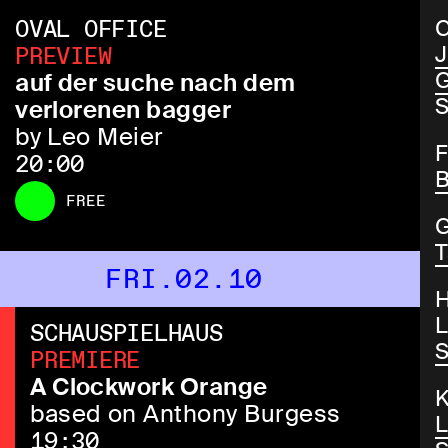
OVAL OFFICE
J
PREVIEW
G
auf der suche nach dem
S
verlorenen bagger
by Leo Meier
F
20:00
B
FREE
T
FRI.02.10
L
SCHAUSPIELHAUS
S
PREMIERE
A Clockwork Orange
based on Anthony Burgess
L
19:30