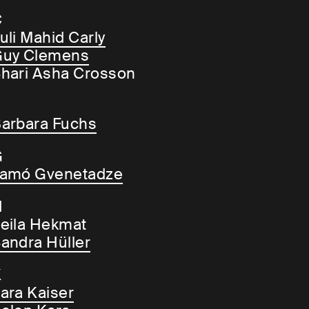
C
uli Mahid Carly
uy Clemens
hari Asha Crosson
arbara Fuchs
G
amó Gvenetadze
H
eila Hekmat
andra Hüller
K
ara Kaiser