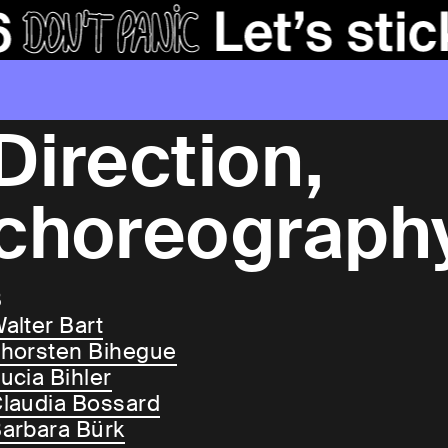
Direction,
choreograph
B
alter Bart
horsten Bihegue
ucia Bihler
laudia Bossard
arbara Bürk