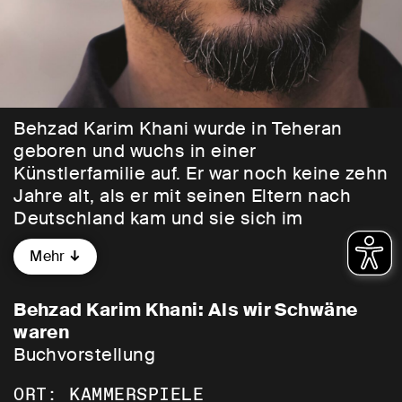
Behzad Karim Khani wurde in Teheran
geboren und wuchs in einer
Künstlerfamilie auf. Er war noch keine zehn
Jahre alt, als er mit seinen Eltern nach
Deutschland kam und sie sich im
Ruhrgebiet niederließen. Seit 2003 lebt er
Mehr
in Berlin-Kreuzberg. Sein Debütroman
Hund, Wolf, Schakal
erschien 2022 bei
Hanser Berlin, 2024 folgte dort
Als wir
Behzad Karim Khani: Als wir Schwäne
Schwäne waren
, das er nun in den
waren
Kammerspielen vorstellen wird:
Buchvorstellung
ORT: KAMMERSPIELE
Ein Junge, der sich eine Gewalt