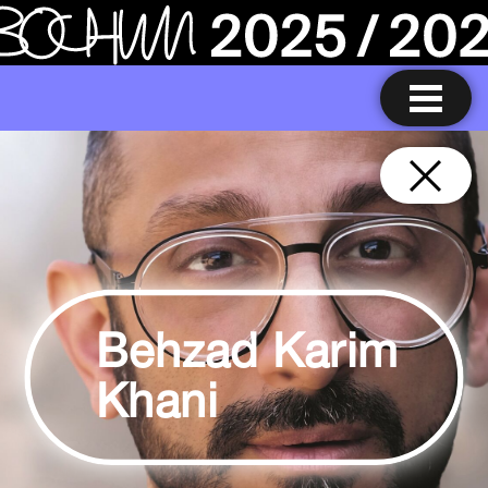
Behzad Karim
Khani