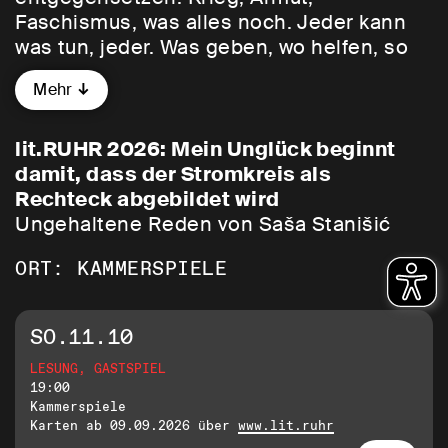
Faschismus, was alles noch. Jeder kann
was tun, jeder. Was geben, wo helfen, so
was. Verantwortung übernehmen. Wenn
Mehr
schon alles den Bach runtergeht, dann
wenigstens in Würde, verdammte Axt!“
lit.RUHR 2026: Mein Unglück beginnt
Wer könnte uns in diesen turbulenten
damit, dass der Stromkreis als
Zeiten besser Mut zusprechen als der
Rechteck abgebildet wird
Erzählkünstler und Buchpreisträger Saša
Ungehaltene Reden von Saša Stanišić
Stanišić („Herkunft“, „Möchte die Witwe
ORT: KAMMERSPIELE
angesprochen werden, platziert sie auf
dem Grab die Gießkanne mit dem
Ausguss nach vorn“). Nach gefeierten
SO.11.10
Romanen, Kinderbüchern, Erzählungen
LESUNG, GASTSPIEL
und Jugendbüchern hat er einen Band mit
19:00
gehaltenen und ungehaltenen Reden
Kammerspiele
veröffentlicht: In
Mein Unglück beginnt
Karten ab 09.09.2026 über
www.lit.ruhr