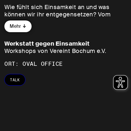
Wie fühlt sich Einsamkeit an und was
können wir ihr entgegensetzen? Vom
Montag, 06.07. bis Mittwoch,
Mehr
08.07.2026 verwandelt Vereint Bochum e.
V. das Oval Office in eine offene
Werkstatt.
Werkstatt gegen Einsamkeit
Workshops von Vereint Bochum e.V.
Gemeinsam möchten wir uns diesem
ORT: OVAL OFFICE
Gefühl offen und aktiv annähern. An drei
Tagen, vom 06. bis 08. Juli, lädt Vereint
Bochum e. V. jeweils tagsüber ein, um
TALK
Einsamkeit und die Herausforderungen
des Miteinanders nicht nur zu
thematisieren, sondern gemeinsam ins
Handeln zu kommen. In Workshops,
Gesprächen und interaktiven Formaten
werden persönliche und gesellschaftliche