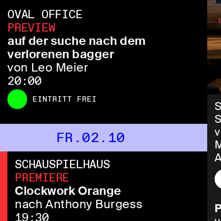
OVAL OFFICE
PREVIEW
auf der suche nach dem
verlorenen bagger
von Leo Meier
20:00
EINTRITT FREI
S
S
v
FR.02.10
M
A
SCHAUSPIELHAUS
M
PREMIERE
Clockwork Orange
„
nach Anthony Burgess
P
M
19:30