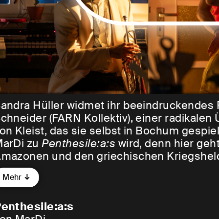
andra Hüller widmet ihr beeindruckendes
chneider (FARN Kollektiv), einer radikal
on Kleist, das sie selbst in Bochum gespiel
arDi zu
Penthesile:a:s
wird, denn hier geht
mazonen und den griechischen Kriegsheld
änner, ja sogar die Abschaffung aller Gesc
Mehr
Wir hätten uns lieben können“ – zwei Fein
enthesile:a:s
enschen, die für Freiheit angetreten sind