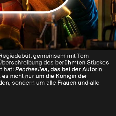
 Regiedebüt, gemeinsam mit Tom
en Überschreibung des berühmten Stückes
t hat:
Penthesilea
, das bei der Autorin
 es nicht nur um die Königin der
en, sondern um alle Frauen und alle
hlechter.
de stehen sich gegenüber, zwei
 und in der Schlacht vergessen haben,