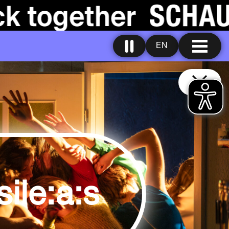
EN
ile:a:s