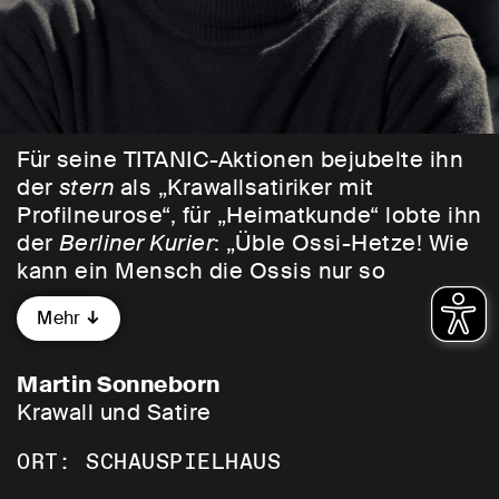
Für seine TITANIC-Aktionen bejubelte ihn
der
stern
als „Krawallsatiriker mit
Profilneurose“, für „Heimatkunde“ lobte ihn
der
Berliner Kurier
: „Üble Ossi-Hetze! Wie
kann ein Mensch die Ossis nur so
hassen?!“ Nach seinen Reportagen für die
Mehr
heute-show
des ZDF trat der
Geschäftsführer des größten deutschen
Pharma-Verbandes zurück, das
Martin Sonneborn
chinesische Außenministerium verlangte
Krawall und Satire
Sonneborns Hinrichtung.
ORT: SCHAUSPIELHAUS
Ein Abend mit Martin Sonneborn ist ein