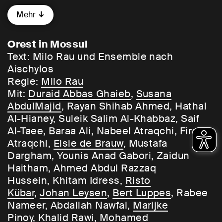
westlichen Zivilisation? Der Schweizer
Mehr
Regisseur Milo Rau, vielfach preisgekrönt,
verbindet in
Orest in Mossul
antike
Tragödie mit aktuellen politischen
Orest in Mossul
Konflikten. Mit einem internationalen
Text: Milo Rau und Ensemble nach
Ensemble inszeniert er eine
Orestie
Aischylos
unserer Zeit, geprobt und inszeniert in
Regie:
Milo Rau
Europa und im Irak. Und fragt: Ist es
Mit:
Duraid Abbas Ghaieb
,
Susana
möglich, die scheinbar nicht endende
AbdulMajid
, Rayan Shihab Ahmed, Hathal
Kette der Gewalt zu durchbrechen?
Al-Hianey, Suleik Salim Al-Khabbaz, Saif
Al-Taee, Baraa Ali, Nabeel Atraqchi, Firas
Wir spielen die Aufführung im Original in
Atraqchi,
Elsie de Brauw
, Mustafa
niederländischer, arabischer und
Dargham, Younis Anad Gabori, Zaidun
englischer Sprache mit deutschen und
Haitham, Ahmed Abdul Razzaq
englischen Übertiteln.
Hussein, Khitam Idress,
Risto
Kübar
,
Johan Leysen
,
Bert Luppes
, Rabee
Nameer, Abdallah Nawfal,
Marijke
Pinoy
, Khalid Rawi, Mohamed