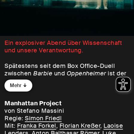
Ein explosiver Abend über Wissenschaft
und unsere Verantwortung.
Spätestens seit dem Box Office-Duell
zwischen
Barbie
und
Oppenheimer
ist der
Erfinder der Atombombe den meisten
Mehr
Menschen ein Begriff. Doch Robert
Oppenheimer war nicht allein: Getrieben
von der Angst, Nazideutschland könnte
Manhattan Project
die Kernspaltung militärisch nutzbar
von Stefano Massini
machen, leitete er ab 1942 das Manhattan
Regie:
Simon Friedl
Project. Darin arbeitete eine Gruppe
Mit:
Franka Forkel
,
Florian Kreßer
,
Laoise
junger, geflüchteter, ungarischer, jüdischer
Lenders
,
Anton Balthasar Römer
,
Luke