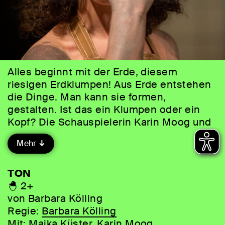
Alles beginnt mit der Erde, diesem
riesigen Erdklumpen! Aus Erde entstehen
die Dinge. Man kann sie formen,
gestalten. Ist das ein Klumpen oder ein
Kopf? Die Schauspielerin Karin Moog und
die Musikerin Maika Küster entwickeln
Mehr
gemeinsam Bilder und Klänge. In ihrer
Ton- und Klangwerkstatt entstehen Wesen
mit einem eigenen Kopf. Es wird geformt
TON
und gestaltet, gematscht und gelacht.
🐣 2+
Und genauso schnell, wie alles entsteht,
von Barbara Kölling
kann es auch wieder vergehen. In diesem
Regie:
Barbara Kölling
Stück für Menschen ab 2 Jahren spielen
Mit:
Maika Küster
,
Karin Moog